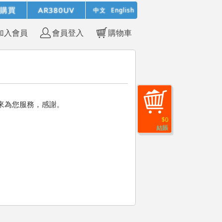
購買
AR380UV
中文
English
加入會員
會員登入
購物車
來為您服務，感謝。
$0
結賬