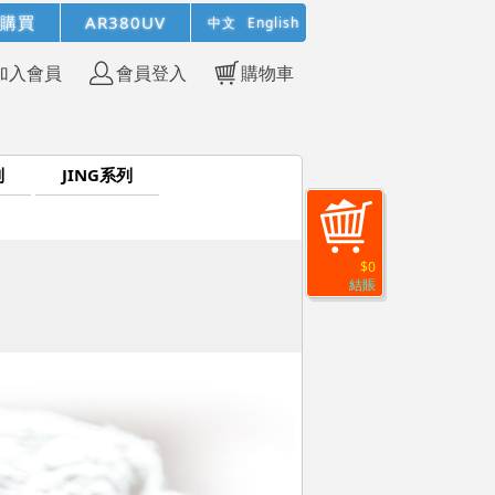
購買
AR380UV
中文
English
加入會員
會員登入
購物車
列
JING系列
$0
結賬