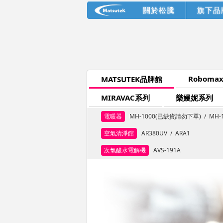
關於松騰
旗下品
Roboma
MATSUTEK品牌館
MIRAVAC系列
樂嫚妮系列
電暖器
MH-1000(已缺貨請勿下單)
/
MH-
空氣清淨館
AR380UV
/
ARA1
次氯酸水電解機
AVS-191A