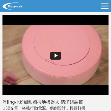
淨Jing小粉甜甜圈掃地機器人 清潔組裝篇
USB充電，搭載行動電源。獨創設計，輕鬆打掃