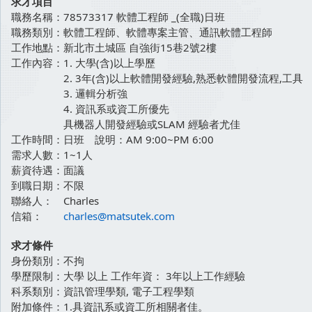
求才項目
職務名稱：
78573317 軟體工程師 _(全職)日班
職務類別：
軟體工程師、軟體專案主管、通訊軟體工程師
工作地點：
新北市土城區 自強街15巷2號2樓
工作內容：
1. 大學(含)以上學歷
2. 3年(含)以上軟體開發經驗,熟悉軟體開發流程,工具
3. 邏輯分析強
4. 資訊系或資工所優先
具機器人開發經驗或SLAM 經驗者尤佳
工作時間：
日班 說明：AM 9:00~PM 6:00
需求人數：
1~1人
薪資待遇：
面議
到職日期：
不限
聯絡人：
Charles
信箱：
charles@matsutek.com
求才條件
身份類別：
不拘
學歷限制：
大學 以上 工作年資： 3年以上工作經驗
科系類別：
資訊管理學類, 電子工程學類
附加條件：
1.具資訊系或資工所相關者佳。