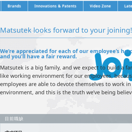
Brands
Innovations & Patents
Video Zone
Lat
Matsutek looks forward to your joining!
We’re appreciated for each of our employee’s har
and you’ll have a fair reward.
Matsutek is a big family, and we expect to build a fa
like working environment for our employees, becau
employees are able to devote themselves to work i
environment, and this is the truth we’ve being believ
目前職缺